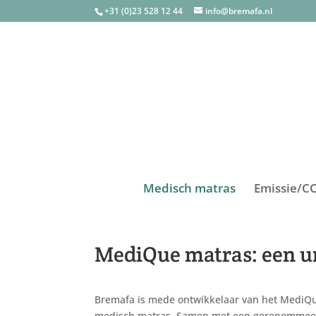
+31 (0)23 528 12 44
info@bremafa.nl
Medisch matras
Emissie/C
MediQue matras: een u
Bremafa is mede ontwikkelaar van het MediQu
medisch matras. Samen met een gerenommeer