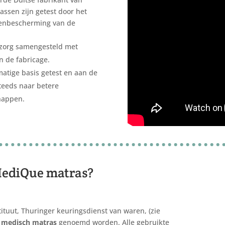
ssen zijn getest door het
ntenbescherming van de
zorg samengesteld met
n de fabricage.
tige basis getest en aan de
teeds naar betere
happen.
MediQue matras?
tituut, Thuringer keuringsdienst van waren, (zie
n medisch matras
genoemd worden. Alle gebruikte