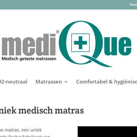
Ho
O2-neutraal
Matrassen
Comfortabel & hygiënis
niek medisch matras
e matras, een uniek
de Duitse fabrikant van