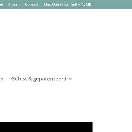
me
Prijzen
Contact
MediQue folder (pdf – 4.5MB)
ch
Getest & gepatenteerd